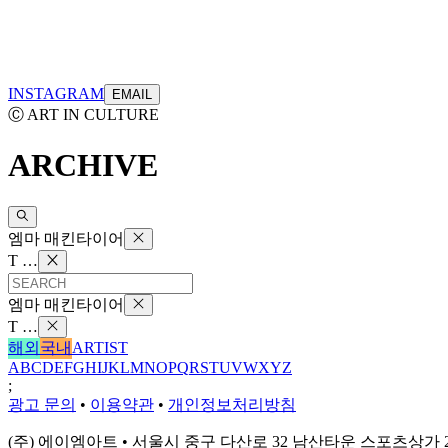
INSTAGRAM
EMAIL
Ⓒ ART IN CULTURE
ARCHIVE
엠마 매킨타이어
T …
엠마 매킨타이어
T …
해외
국내
ARTIST
A
B
C
D
E
F
G
H
I
J
K
L
M
N
O
P
Q
R
S
T
U
V
W
X
Y
Z
;
광고 문의
•
이용약관
•
개인정보처리방침
(주) 에이엠아트 • 서울시 중구 다산로 32 남산타운 스포츠상가 203호 0