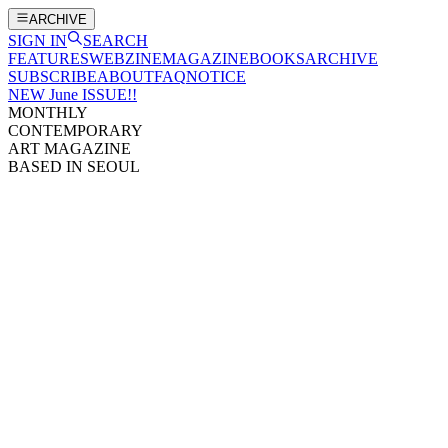
ARCHIVE
SIGN IN
SEARCH
FEATURES
WEBZINE
MAGAZINE
BOOKS
ARCHIVE
SUBSCRIBE
ABOUT
FAQ
NOTICE
NEW June ISSUE!!
MONTHLY
CONTEMPORARY
ART MAGAZINE
BASED IN SEOUL